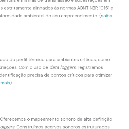
ambientais em linhas de transmissão e subestações em
os estritamente alinhados às normas ABNT NBR 10151 e
onformidade ambiental do seu empreendimento. (
saiba
do do perfil térmico para ambientes críticos, como
e criações. Com o uso de
data loggers
, registramos
dentificação precisa de pontos críticos para otimizar
 mais
)
o. Oferecemos o mapeamento sonoro de alta definição
loggers
. Construímos acervos sonoros estruturados