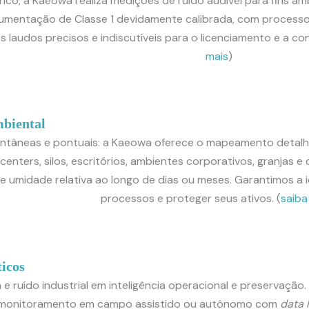
trico, a Kaeowa realiza medições de ruído audível para fins 
strumentação de Classe 1 devidamente calibrada, com process
 laudos precisos e indiscutíveis para o licenciamento e a c
mais
)
biental
ntâneas e pontuais: a Kaeowa oferece o mapeamento detalha
 centers, silos, escritórios, ambientes corporativos, granjas 
 umidade relativa ao longo de dias ou meses. Garantimos a i
processos e proteger seus ativos. (
saiba
icos
e ruído industrial em inteligência operacional e preservaçã
de monitoramento em campo assistido ou autônomo com
data 